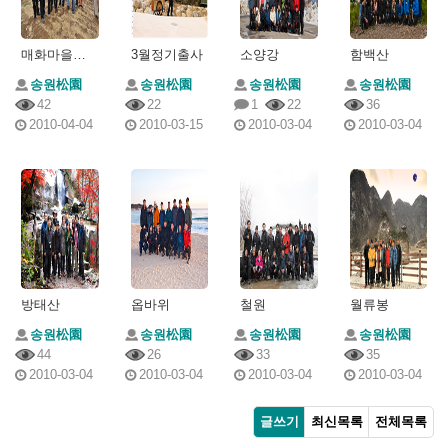
매화마을출사
3월정기출사
소양강
함백산
송원松園
송원松園
송원松園
송원松園
42
22
1
22
36
2010-04-04
2010-03-15
2010-03-04
2010-03-04
방태산
옵바위
철원
월류봉
송원松園
송원松園
송원松園
송원松園
44
26
33
35
2010-03-04
2010-03-04
2010-03-04
2010-03-04
글쓰기
최신목록
전체목록