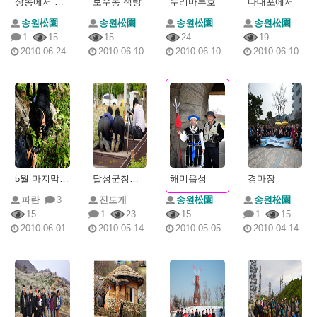
상동에서 만난멋진분들
보수동 책방
누리마루호
다대포에서
송원松園
송원松園
송원松園
송원松園
1
15
15
24
19
2010-06-24
2010-06-10
2010-06-10
2010-06-10
5월 마지막 출사중에~~~
달성군청에서
해미읍성
경마장
파란
3
진도개
송원松園
송원松園
15
1
23
15
1
15
2010-06-01
2010-05-14
2010-05-05
2010-04-14