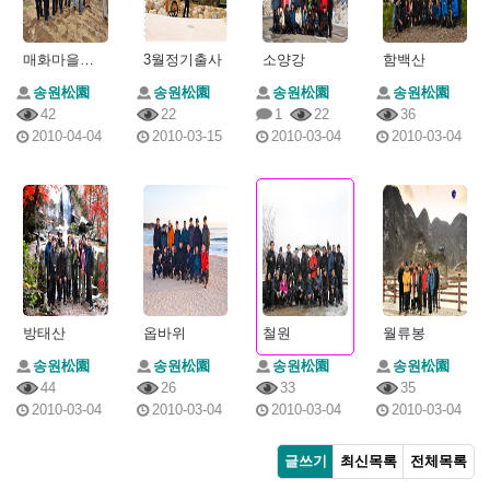
매화마을출사
3월정기출사
소양강
함백산
송원松園
송원松園
송원松園
송원松園
42
22
1
22
36
2010-04-04
2010-03-15
2010-03-04
2010-03-04
방태산
옵바위
철원
월류봉
송원松園
송원松園
송원松園
송원松園
44
26
33
35
2010-03-04
2010-03-04
2010-03-04
2010-03-04
글쓰기
최신목록
전체목록