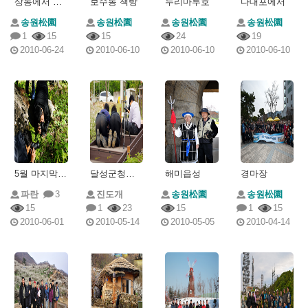
상동에서 만난멋진분들
보수동 책방
누리마루호
다대포에서
송원松園
송원松園
송원松園
송원松園
1
15
15
24
19
2010-06-24
2010-06-10
2010-06-10
2010-06-10
5월 마지막 출사중에~~~
달성군청에서
해미읍성
경마장
파란
3
진도개
송원松園
송원松園
15
1
23
15
1
15
2010-06-01
2010-05-14
2010-05-05
2010-04-14